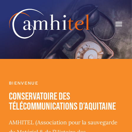
Passer
au
contenu
Navi
à
Accueil
bas
Nous Connaître
Prêt & Location
BIENVENUE
Histoire Des Télécoms
CONSERVATOIRE DES
TÉLÉCOMMUNICATIONS D’AQUITAINE
Actualités
AMHITEL (Association pour la sauvegarde
Contact