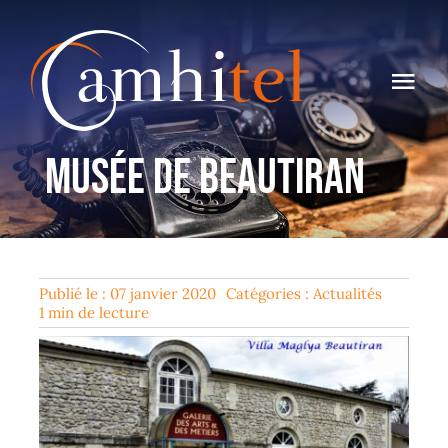
Passer
au
contenu
Navi
à
Accueil
Musée de Beautiran
bas
Nous Connaître
Prêt & Location
Publié le : 07 janvier 2020
Catégories :
Actualités
Histoire Des Télécoms
1 min de lecture
Actualités
Contact